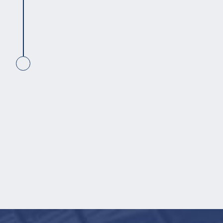
Présent
ADF offre plus de 65 années d'expertise en
service de dessins, d’ingénierie, d'aide à la
conception, fabrication, peinture et
d’installation dans la réalisation de projets
d’envergures demandant une structure en
acier hautement complexe.