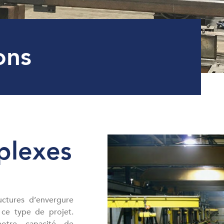
ons
plexes
uctures d’envergure
ce type de projet.
 notre capacité de