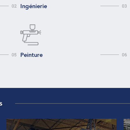
Ingénierie
02
03
Peinture
05
06
s