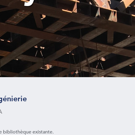
génierie
A
e bibliothèque existante.