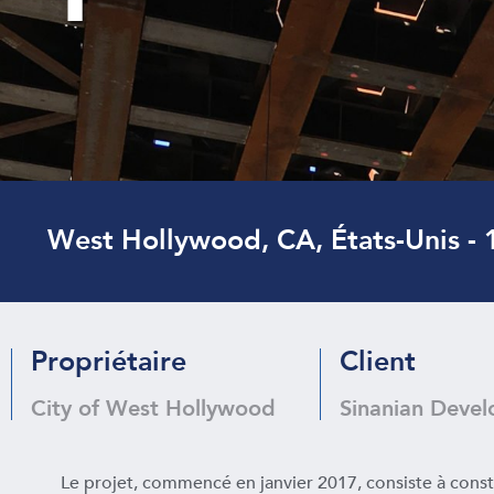
West Hollywood, CA, États-Unis - 
Propriétaire
Client
City of West Hollywood
Sinanian Devel
Le projet, commencé en janvier 2017, consiste à const