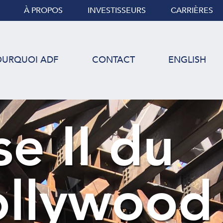
À PROPOS
INVESTISSEURS
CARRIÈRES
OURQUOI ADF
CONTACT
ENGLISH
se II du
ollywood