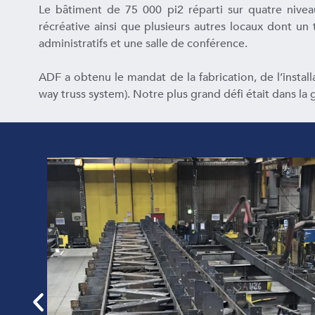
Le bâtiment de 75 000 pi2 réparti sur quatre nivea
récréative ainsi que plusieurs autres locaux dont un
administratifs et une salle de conférence.
ADF a obtenu le mandat de la fabrication, de l’installa
way truss system). Notre plus grand défi était dans la