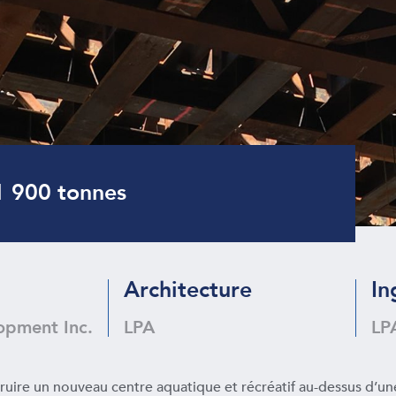
1 900 tonnes
Architecture
In
opment Inc.
LPA
LP
ruire un nouveau centre aquatique et récréatif au-dessus d’un