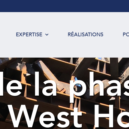
EXPERTISE
RÉALISATIONS
P
de la pha
e West H