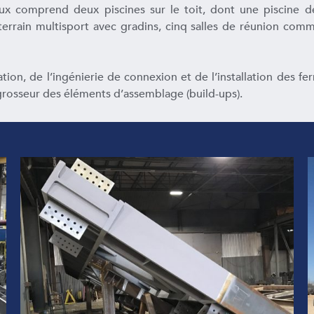
ux comprend deux piscines sur le toit, dont une piscine de
 terrain multisport avec gradins, cinq salles de réunion com
tion, de l’ingénierie de connexion et de l’installation des fer
 grosseur des éléments d’assemblage (build-ups).