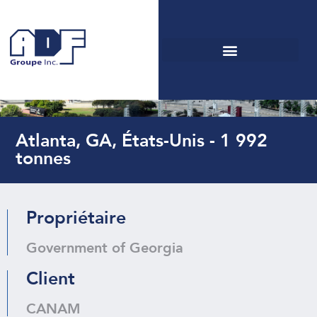
Travaux de charpente pour
le stade Mercedes-Benz
Atlanta, GA, États-Unis - 1 992
tonnes
Propriétaire
Government of Georgia
Client
CANAM