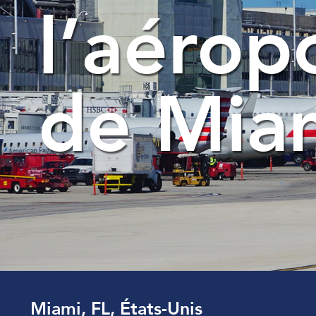
l’aérop
de Mia
Miami, FL, États-Unis