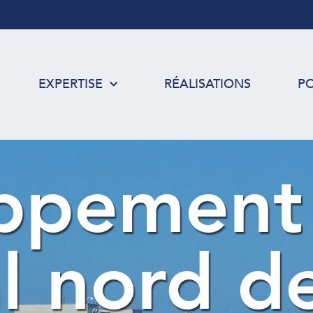
EXPERTISE
RÉALISATIONS
P
ppement
l nord d